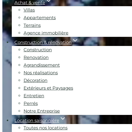
Achat & vente
Villas
Appartements
Terrains
Agence immobilière
Construction & rénovation
Construction
Renovation
Agrandissement
Nos réalisations
Décoration
Extérieurs et Paysages
Entretien
Perrés
Notre Entreprise
Location saisonnière
Toutes nos locations