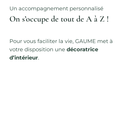
Un accompagnement personnalisé
On s’occupe de tout de A à Z !
Pour vous faciliter la vie, GAUME met à
votre disposition une
décoratrice
d’intérieur
.
Que ce soit pour un projet de
construction, de rénovation ou
simplement pour « revisiter » votre
maison de famille, notre décoratrice
d’intérieur, vous fera bénéficier d’un
accompagnement personnalisé, afin de
créer des espaces qui vous ressemblent,
harmonieux où il fait bon vivre !